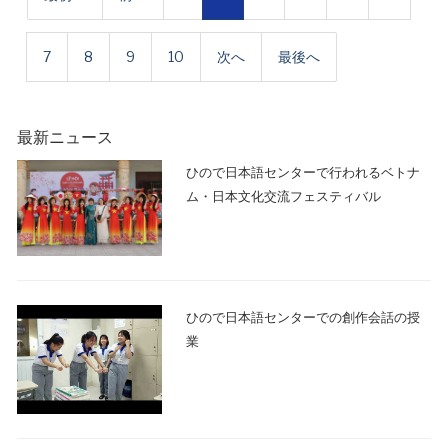
7
8
9
10
次へ
最後へ
最新ニュース
ひので日本語センターで行われるベトナ
ム・日本文化交流フェスティバル
ひので日本語センターでの創作会話の授
業