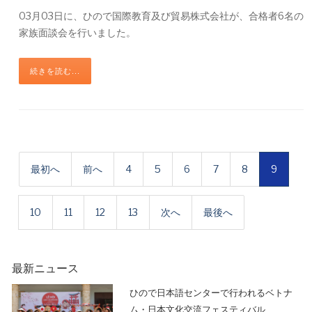
03月03日に、ひので国際教育及び貿易株式会社が、合格者6名の
家族面談会を行いました。
続きを読む...
最初へ
前へ
4
5
6
7
8
9
10
11
12
13
次へ
最後へ
最新ニュース
ひので日本語センターで行われるベトナ
ム・日本文化交流フェスティバル