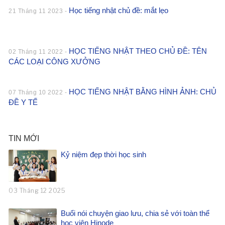
Học tiếng nhật chủ đề: mắt lẹo
21 Tháng 11 2023 -
HỌC TIẾNG NHẬT THEO CHỦ ĐỀ: TÊN
02 Tháng 11 2022 -
CÁC LOẠI CÔNG XƯỞNG
HỌC TIẾNG NHẬT BẰNG HÌNH ẢNH: CHỦ
07 Tháng 10 2022 -
ĐỀ Y TẾ
TIN MỚI
Kỷ niệm đẹp thời học sinh
03 Tháng 12 2025
Buổi nói chuyện giao lưu, chia sẻ với toàn thể
học viên Hinode