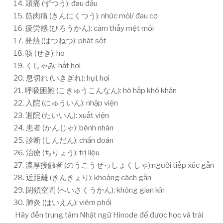
14. 頭痛 (ずつう): đau đầu
15. 筋肉痛 (きんにくつう): nhức mỏi/ đau cơ
16. 疲労感 (ひろうかん): cảm thấy mệt mỏi
17. 発熱 (はつねつ): phát sốt
18. 咳 (せき): ho
19. くしゃみ: hắt hơi
20. 息切れ (いきぎれ): hụt hơi
21. 呼吸困難 (こきゅうこんなん): hô hấp khó khăn
22. 入院 (にゅういん): nhập viện
23. 退院 (たいいん): xuất viện
24. 患者 (かんじゃ): bệnh nhân
25. 診断 (しんだん): chẩn đoán
26. 治療 (ちりょう): trị liệu
27. 濃厚接触者 (のうこうせっしょくしゃ):người tiếp xúc gần
28. 近距離 (きんきょり): khoảng cách gần
29. 閉鎖空間 (へいさくうかん): không gian kín
30. 肺炎 (はいえん): viêm phổi
Hãy đến trung tâm Nhật ngữ Hinode để được học và trải