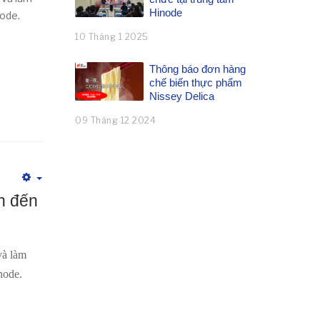
Hinode
node.
10 Tháng 1 2025
Thông báo đơn hàng
chế biến thực phẩm
Nissey Delica
09 Tháng 12 2024
Empty
h đến
và làm
node.