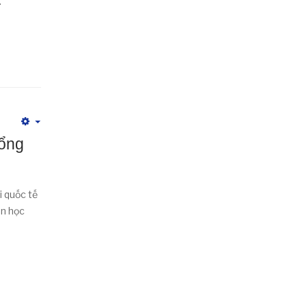
.
Empty
bổng
 quốc tế
ạn học