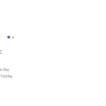
Empty
m
c
nh Phú
à Thương