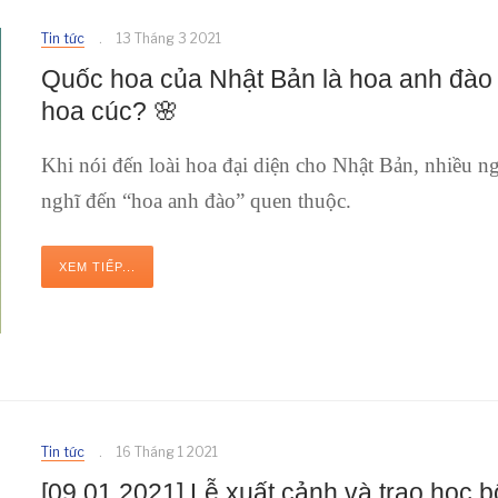
Tin tức
13 Tháng 3 2021
Quốc hoa của Nhật Bản là hoa anh đào
hoa cúc? 🌸
Khi nói đến loài hoa đại diện cho Nhật Bản, nhiều n
nghĩ đến “hoa anh đào” quen thuộc.
XEM TIẾP...
Tin tức
16 Tháng 1 2021
[09.01.2021] Lễ xuất cảnh và trao học 