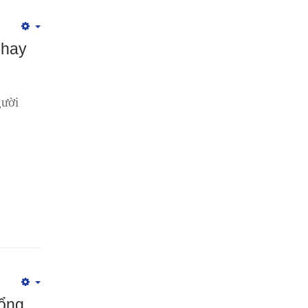
Empty
 hay
gười
Empty
bổng