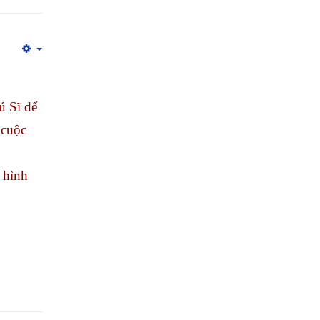
Empty
ú Sĩ để
 cuộc
 hình