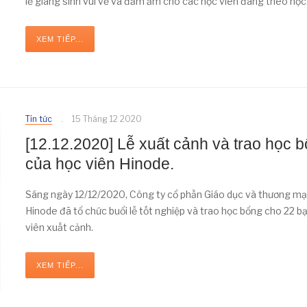
lễ giáng sinh vui vẻ và đầm ấm cho các học viên đang theo học
XEM TIẾP...
Tin tức
15 Tháng 12 2020
[12.12.2020] Lễ xuất cảnh và trao học 
của học viên Hinode.
Sáng ngày 12/12/2020, Công ty cổ phần Giáo dục và thương mại
Hinode đã tổ chức buổi lễ tốt nghiệp và trao học bổng cho 22 b
viên xuất cảnh.
XEM TIẾP...