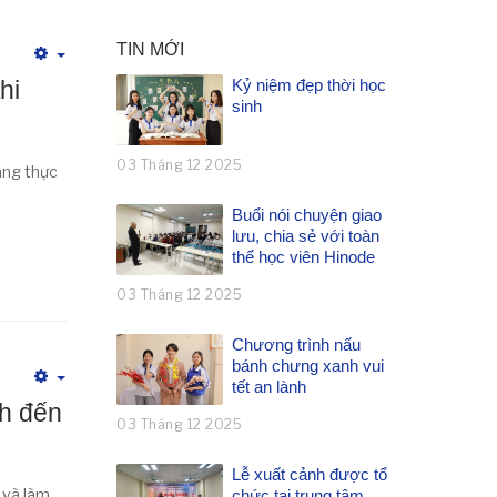
TIN MỚI
Empty
hi
Kỷ niệm đẹp thời học
sinh
03 Tháng 12 2025
àng thực
Buổi nói chuyện giao
lưu, chia sẻ với toàn
thể học viên Hinode
03 Tháng 12 2025
Chương trình nấu
bánh chưng xanh vui
tết an lành
Empty
nh đến
03 Tháng 12 2025
Lễ xuất cảnh được tổ
 và làm
chức tại trung tâm