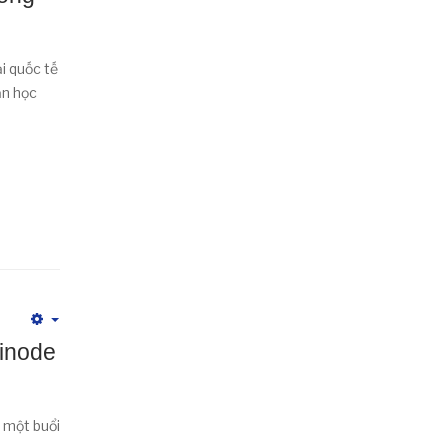
i quốc tế
ạn học
Empty
Hinode
 một buổi