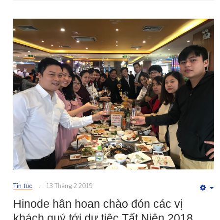
Tin tức
13 Tháng 2 2019
E
Hinode hân hoan chào đón các vị
khách quý tới dự tiệc Tất Niên 2018.