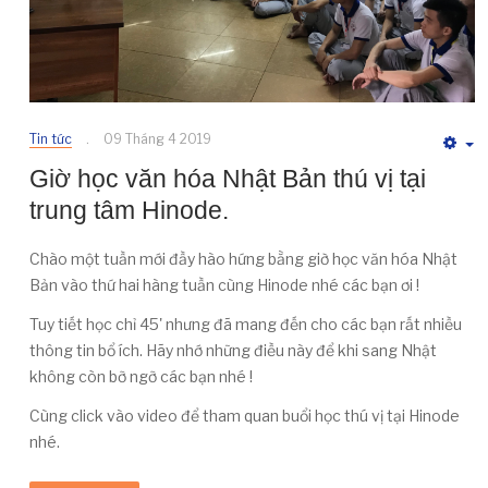
Tin tức
09 Tháng 4 2019
E
Giờ học văn hóa Nhật Bản thú vị tại
trung tâm Hinode.
Chào một tuần mới đầy hào hứng bằng giờ học văn hóa Nhật
Bản vào thứ hai hàng tuần cùng Hinode nhé các bạn ơi !
Tuy tiết học chỉ 45' nhưng đã mang đến cho các bạn rất nhiều
thông tin bổ ích. Hãy nhớ những điều này để khi sang Nhật
không còn bỡ ngỡ các bạn nhé !
Cùng click vào video để tham quan buổi học thú vị tại Hinode
nhé.