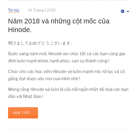
Tin tức
14 Tháng 1 2019
E
Năm 2018 và những cột mốc của
Hinode.
明けましておめでとうございます。
Bước sang năm mới, Hinode xin chúc tất cả các bạn cùng gia
đình luôn mạnh khỏe, hạnh phúc, vạn sự thành công !
Chúc cho các học viên Hinode sẽ luôn mạnh mẽ, nỗ lực và cố
gắng đạt được ước mơ của mình nhé !
Mong rằng Hinode sẽ luôn là cầu nối ngắn nhất để đưa các bạn
đến với Nhật Bản !
XEM TIẾP...