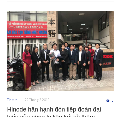
Tin tức
22 Tháng 2 2019
E
Hinode hân hạnh đón tiếp đoàn đại