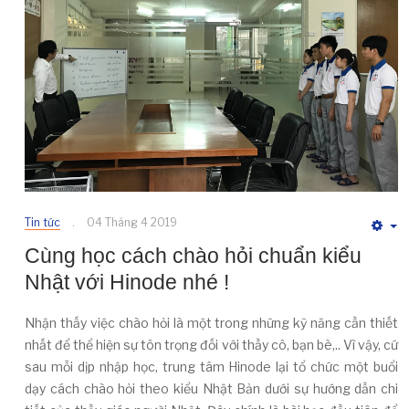
Tin tức
04 Tháng 4 2019
E
Cùng học cách chào hỏi chuẩn kiểu
Nhật với Hinode nhé !
Nhận thấy việc chào hỏi là một trong những kỹ năng cần thiết
nhất để thể hiện sự tôn trọng đối với thầy cô, bạn bè,.. Vì vậy, cứ
sau mỗi dịp nhập học, trung tâm Hinode lại tổ chức một buổi
dạy cách chào hỏi theo kiểu Nhật Bản dưới sự hướng dẫn chi