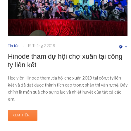
Tin tức
19 Tháng 2 2019
E
Hinode tham dự hội chợ xuân tại công
ty liên kết.
Học viên Hinode tham gia hội chợ xuân 2019 tại công ty liên
kết và đã đạt được thành tích cao trong phần thi văn nghệ. Đây
chính là món quà cho sự nỗ lực và nhiệt huyết của tất cả các
em.
XEM TIẾP...