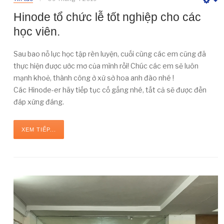
E
Hinode tổ chức lễ tốt nghiệp cho các
học viên.
Sau bao nỗ lực học tập rèn luyện, cuối cùng các em cũng đã
thực hiện được ước mơ của mình rồi! Chúc các em sẽ luôn
mạnh khoẻ, thành công ở xứ sở hoa anh đào nhé !
Các Hinode-er hãy tiếp tục cố gắng nhé, tất cả sẽ được đền
đáp xứng đáng.
XEM TIẾP...