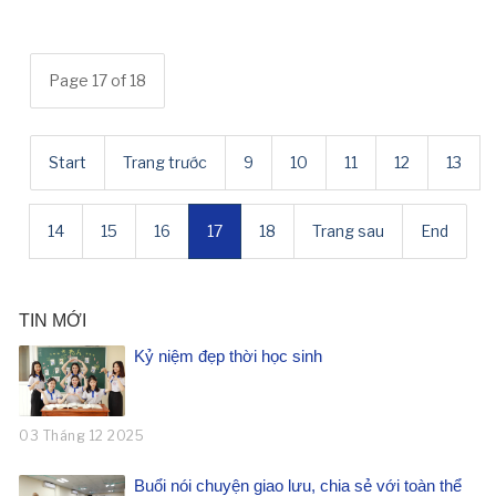
Page 17 of 18
Start
Trang trước
9
10
11
12
13
14
15
16
17
18
Trang sau
End
TIN MỚI
Kỷ niệm đẹp thời học sinh
03 Tháng 12 2025
Buổi nói chuyện giao lưu, chia sẻ với toàn thể