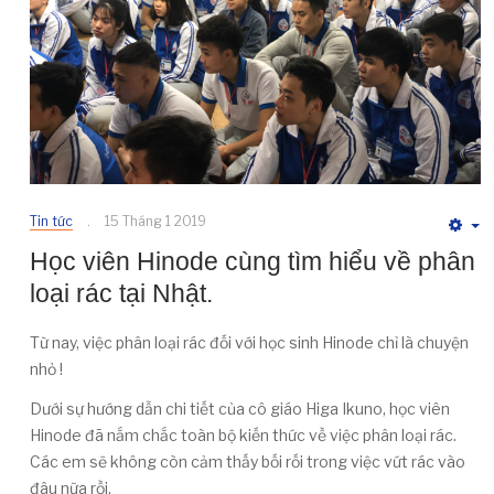
Tin tức
15 Tháng 1 2019
E
Học viên Hinode cùng tìm hiểu về phân
loại rác tại Nhật.
Từ nay, việc phân loại rác đối với học sinh Hinode chỉ là chuyện
nhỏ !
Dưới sự hướng dẫn chi tiết của cô giáo Higa Ikuno, học viên
Hinode đã nắm chắc toàn bộ kiến thức về việc phân loại rác.
Các em sẽ không còn cảm thấy bối rối trong việc vứt rác vào
đâu nữa rồi.