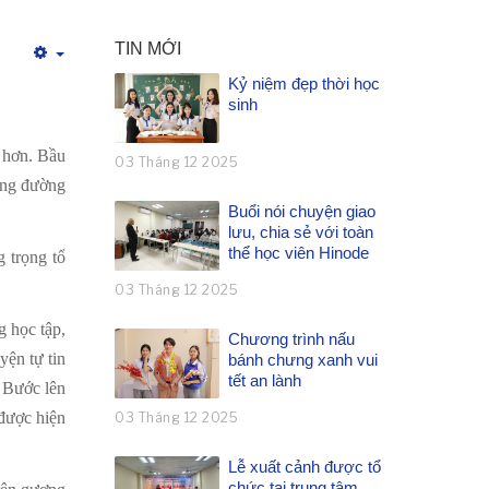
TIN MỚI
Empty
Kỷ niệm đẹp thời học
sinh
g hơn. Bầu
03 Tháng 12 2025
hặng đường
Buổi nói chuyện giao
lưu, chia sẻ với toàn
thể học viên Hinode
 trọng tổ
03 Tháng 12 2025
g học tập,
Chương trình nấu
yện tự tin
bánh chưng xanh vui
tết an lành
 Bước lên
được hiện
03 Tháng 12 2025
Lễ xuất cảnh được tổ
chức tại trung tâm