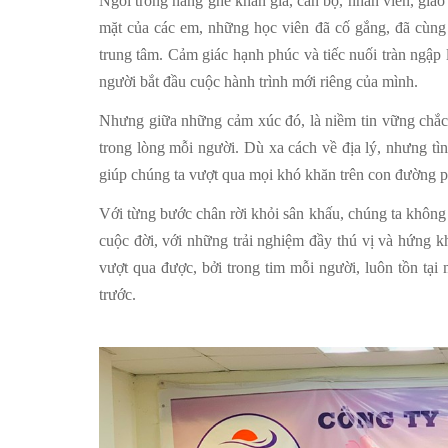
Ngồi trong hàng ghế khán giả, cán bộ, nhân viên, giá
mặt của các em, những học viên đã cố gắng, đã cùng 
trung tâm. Cảm giác hạnh phúc và tiếc nuối tràn ngập 
người bắt đầu cuộc hành trình mới riêng của mình.
Nhưng giữa những cảm xúc đó, là niềm tin vững chắc 
trong lòng mỗi người. Dù xa cách về địa lý, nhưng tì
giúp chúng ta vượt qua mọi khó khăn trên con đường p
Với từng bước chân rời khỏi sân khấu, chúng ta không
cuộc đời, với những trải nghiệm đầy thú vị và hứng k
vượt qua được, bởi trong tim mỗi người, luôn tồn tại
trước.