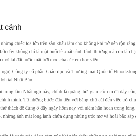
ất cảnh
những chiếc loa lớn trên sân khấu làm cho không khí trở nên rộn ràn
 bởi đây không chỉ là một buổi lễ xuất cảnh bình thường mà còn là c
m mới tại đất nước mặt trời mọc của các em học viên
 ngữ, Công ty cổ phần Giáo dục và Thương mại Quốc tế Hinode.long
lớn tại Nhật Bản.
ại trung tâm Nhật ngữ này, chính là quãng thời gian các em đã dày côn
hính mình. Từ những bước đầu tiên với bảng chữ cái đến việc trò chu
 thử thách để đứng ở đây ngày hôm nay với niềm hân hoan trong lòng.
ào, những ánh mắt long lanh chứa đựng những ước mơ và hoài bão sắp 