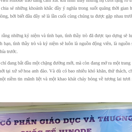
o viên Hinode trào dâng cảm xúc khi nhìn thấy những nụ cười rạng rỡ 
chia sẻ những khoảnh khắc đầy ý nghĩa trong suốt quãng thời gian họ
lòng, bởi biết đâu đây sẽ là lần cuối cùng chúng ta được gặp nhau trư
rằng những kỷ niệm và tình bạn, tình thầy trò đã được tạo dựng sẽ l
nh bạn, tình thầy trò và kỷ niệm sẽ luôn là nguồn động viên, là nguồ
hía trước.
 chỉ đang bắt đầu một chặng đường mới, mà còn đang mở ra một trang 
hởi tại xứ sở hoa anh đào. Và dù có bao nhiêu khó khăn, thử thách, c
 một niềm tin mãnh liệt và một khao khát cháy bỏng về tương lai tươi