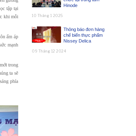
trên gương
Hinode
c tập tại
10 Tháng 1 2025
ớc khi mỗi
Thông báo đơn hàng
chế biến thực phẩm
uôn ấm áp
Nissey Delica
n sức mạnh
09 Tháng 12 2024
mới trong
húng ta sẽ
 sáng phía