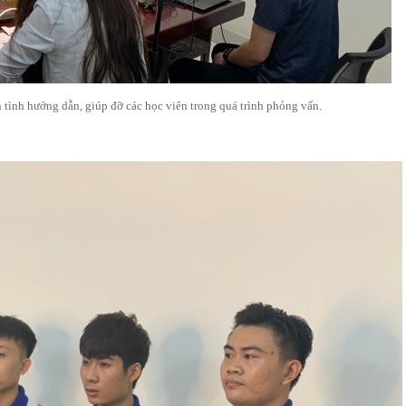
n tình hướng dẫn, giúp đỡ các học viên trong quá trình phỏng vấn.