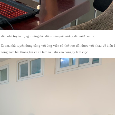
hiệu đến nhà tuyển dụng những đặc điểm của quê hương đất nước mình.
Zoom, nhà tuyển dụng cùng với ứng viên có thể trao đổi được với nhau về điều 
 chóng nắm bắt thông tin và an tâm sau khi vào công ty làm việc.