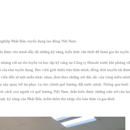
 nghiệp Nhật Bản, tuyển dụng lao động Việt Nam.
g bị được cho mình đầy đủ những kỹ năng, kiến thức cần thiết để tham gia thi tuyển
 nhưng với sự rèn luyện và học tập kỹ càng tại Công ty Hinode trước khi phỏng vấ
ỏi của nhà tuyển dụng. Học viên giới thiệu bản thân mình, đồng thời truyền tải đư
c viên đến từ một miền khác nhau, đem theo những nét đặc sắc của vùng miền mình
u này quay trở lại phục vụ cho chính quê hương, đất nước mình. Thông qua buổi
nh cách con người và quê hương Việt Nam, thấu hiểu được những trăn trở của la
huật, kỹ năng của Nhật Bản, kiếm thêm thu nhập cho bản thân và gia đình.