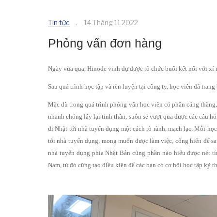
Tin tức
14 Tháng 11 2022
Phỏng vấn đơn hàng
Ngày vừa qua, Hinode vinh dự được tổ chức buổi kết nối với xí
Sau quá trình học tập và rèn luyện tại công ty, học viên đã tran
Mặc dù trong quá trình phỏng vấn học viên có phần căng thẳng,
nhanh chóng lấy lại tinh thần, suôn sẻ vượt qua được các câu h
đi Nhật tới nhà tuyển dụng một cách rõ rành, mạch lạc. Mỗi họ
tới nhà tuyển dụng, mong muốn được làm việc, cống hiến để sa
nhà tuyển dụng phía Nhật Bản cũng phần nào hiểu được nét tí
Nam, từ đó cũng tạo điều kiện để các bạn có cơ hội học tập kỹ t