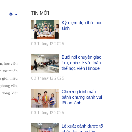
TIN MỚI
Empty
Kỷ niệm đẹp thời học
sinh
03 Tháng 12 2025
.
Buổi nói chuyện giao
lưu, chia sẻ với toàn
n, học viên
thể học viên Hinode
ợc ước muốn
 giới thiệu
03 Tháng 12 2025
 phỏng vấn,
Chương trình nấu
o động Việt
bánh chưng xanh vui
tết an lành
03 Tháng 12 2025
Lễ xuất cảnh được tổ
chức tại trung tâm