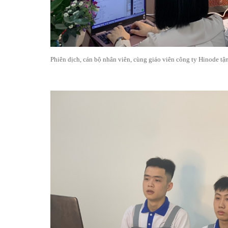
Phiên dịch, cán bộ nhân viên, cùng giáo viên công ty Hinode tậ