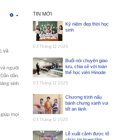
TIN MỚI
Empty
Kỷ niệm đẹp thời học
sinh
03 Tháng 12 2025
c và
Buổi nói chuyện giao
lưu, chia sẻ với toàn
 và người
thể học viên Hinode
 Dần dần,
Giáng sinh
03 Tháng 12 2025
Chương trình nấu
bánh chưng xanh vui
tết an lành
 giúp mọi
03 Tháng 12 2025
Lễ xuất cảnh được tổ
chức tại trung tâm