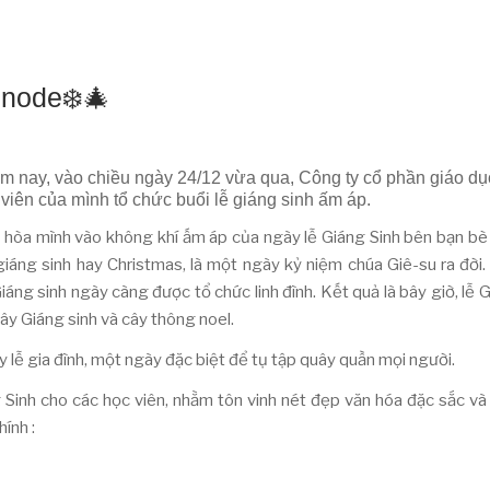
inode❄️🎄
ăm nay, vào chiều ngày 24/12 vừa qua, Công ty cổ phần giáo dụ
iên của mình tổ chức buổi lễ giáng sinh ấm áp.
i hòa mình vào không khí ấm áp của ngày lễ Giáng Sinh bên bạn bè
 giáng sinh hay Christmas, là một ngày kỷ niệm chúa Giê-su ra đời.
Giáng sinh ngày càng được tổ chức linh đình. Kết quả là bây giờ, lễ 
ây Giáng sinh và cây thông noel.
 lễ gia đình, một ngày đặc biệt để tụ tập quây quần mọi người.
 Sinh cho các học viên, nhằm tôn vinh nét đẹp văn hóa đặc sắc và
ính :