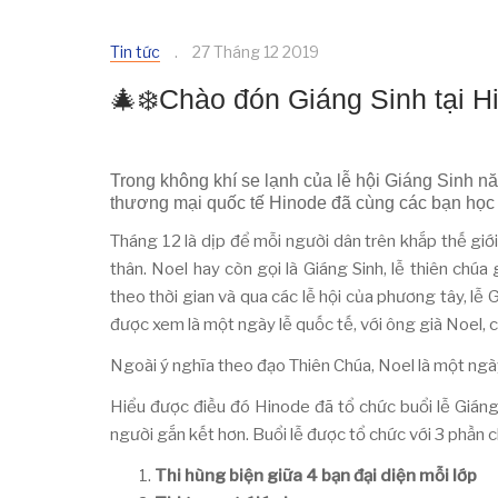
Tin tức
27 Tháng 12 2019
🎄❄️Chào đón Giáng Sinh tại H
Trong không khí se lạnh của lễ hội Giáng Sinh n
thương mại quốc tế Hinode đã cùng các bạn học v
Tháng 12 là dịp để mỗi người dân trên khắp thế giớ
thân. Noel hay còn gọi là Giáng Sinh, lễ thiên chúa
theo thời gian và qua các lễ hội của phương tây, lễ 
được xem là một ngày lễ quốc tế, với ông già Noel, c
Ngoài ý nghĩa theo đạo Thiên Chúa, Noel là một ngày
Hiểu được điều đó Hinode đã tổ chức buổi lễ Giáng
người gắn kết hơn. Buổi lễ được tổ chức với 3 phần ch
Thi hùng biện giữa 4 bạn đại diện mỗi lớp