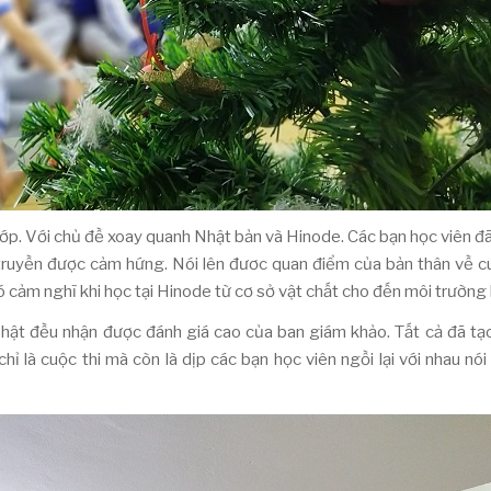
 lớp. Với chủ đề xoay quanh Nhật bản và Hinode. Các bạn học viên đ
à truyền được cảm hứng. Nói lên đươc quan điểm của bản thân về 
ó cảm nghĩ khi học tại Hinode từ cơ sở vật chất cho đến môi trường 
Nhật đều nhận được đánh giá cao của ban giám khảo. Tất cả đã tạ
ỉ là cuộc thi mà còn là dịp các bạn học viên ngồi lại với nhau nói