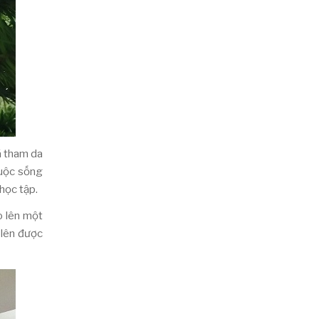
ã tham da
cuộc sống
học tập.
o lên một
 lên được