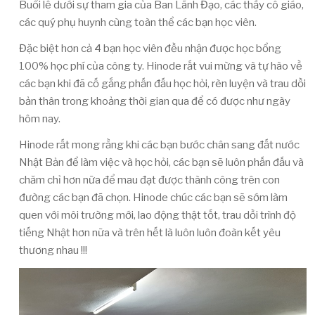
Buổi lễ dưới sự tham gia của Ban Lãnh Đạo, các thầy cô giáo,
các quý phụ huynh cùng toàn thể các bạn học viên.
Đặc biệt hơn cả 4 bạn học viên đều nhận được học bổng
100% học phí của công ty. Hinode rất vui mừng và tự hào về
các bạn khi đã cố gắng phấn đấu học hỏi, rèn luyện và trau dồi
bản thân trong khoảng thời gian qua để có được như ngày
hôm nay.
Hinode rất mong rằng khi các bạn bước chân sang đất nước
Nhật Bản để làm việc và học hỏi, các bạn sẽ luôn phấn đấu và
chăm chỉ hơn nữa để mau đạt được thành công trên con
đường các bạn đã chọn. Hinode chúc các bạn sẽ sớm làm
quen với môi trường mới, lao động thật tốt, trau dồi trình độ
tiếng Nhật hơn nữa và trên hết là luôn luôn đoàn kết yêu
thương nhau !!!